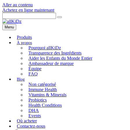
Aller au contenu
Achetez en ligne maintenant
Menu
Produits
Pourquoi allKiDz
Transparence des Ingrédients
Aider les Enfants du Monde Entier
Ambassadeur de marque
Équipe
FAQ
Non catégorisé
Immune Health
Vitamins & Minerals
Probiotics
Health Conditions
DHA
Events
Où acheter
Contactez-nous