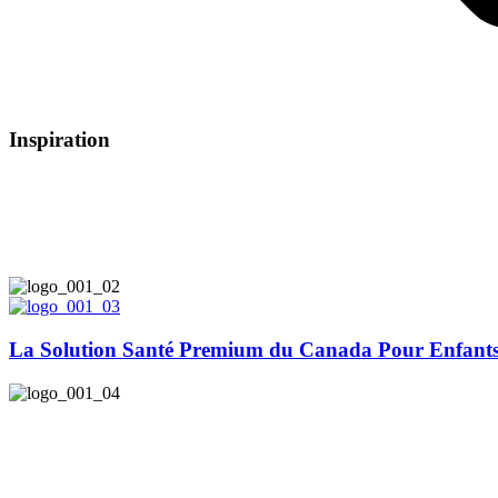
Inspiration
Vous souvenez-vous de cette sensation profonde 
de protéger, nourrir et favoriser ? Chez allKiDz®,
enfant. Et nous aussi - c'est pourquoi les person
La Solution Santé Premium du Canada Pour Enfant
Chez allKiDz®, nous puisons dans les 