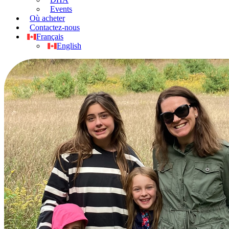
Events
Où acheter
Contactez-nous
Français
English