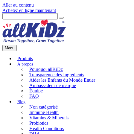
Aller au contenu
Achetez en ligne maintenant
Menu
Produits
Pourquoi allKiDz
Transparence des Ingrédients
Aider les Enfants du Monde Entier
Ambassadeur de marque
Équipe
FAQ
Non catégorisé
Immune Health
Vitamins & Minerals
Probiotics
Health Conditions
DHA