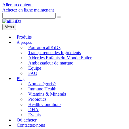
Aller au contenu
Achetez en ligne maintenant
Menu
Produits
Pourquoi allKiDz
Transparence des Ingrédients
Aider les Enfants du Monde Entier
Ambassadeur de marque
Équipe
FAQ
Non catégorisé
Immune Health
Vitamins & Minerals
Probiotics
Health Conditions
DHA
Events
Où acheter
Contactez-nous