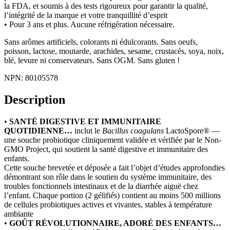
la FDA, et soumis à des tests rigoureux pour garantir la qualité,
l’intégrité de la marque et votre tranquillité d’esprit
• Pour 3 ans et plus. Aucune réfrigération nécessaire.
Sans arômes artificiels, colorants ni édulcorants. Sans oeufs,
poisson, lactose, moutarde, arachides, sesame, crustacés, soya, noix,
blé, levure ni conservateurs. Sans OGM. Sans gluten !
NPN: 80105578
Description
•
SANTÉ DIGESTIVE ET IMMUNITAIRE
QUOTIDIENNE…
inclut le
Bacillus coagulans
LactoSpore® —
une souche probiotique cliniquement validée et vérifiée par le Non-
GMO Project, qui soutient la santé digestive et immunitaire des
enfants.
Cette souche brevetée et déposée a fait l’objet d’études approfondies
démontrant son rôle dans le soutien du système immunitaire, des
troubles fonctionnels intestinaux et de la diarrhée aiguë chez
l’enfant. Chaque portion (2 gélifiés) contient au moins 500 millions
de cellules probiotiques actives et vivantes, stables à température
ambiante
•
GOÛT RÉVOLUTIONNAIRE, ADORÉ DES ENFANTS…