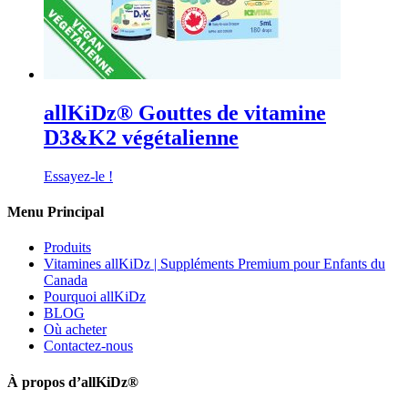
allKiDz® Gouttes de vitamine
D3&K2 végétalienne
Essayez-le !
Menu Principal
Produits
Vitamines allKiDz | Suppléments Premium pour Enfants du
Canada
Pourquoi allKiDz
BLOG
Où acheter
Contactez-nous
À propos d’allKiDz®