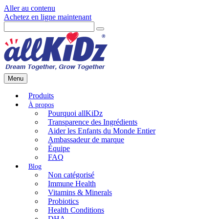
Aller au contenu
Achetez en ligne maintenant
Menu
Produits
Pourquoi allKiDz
Transparence des Ingrédients
Aider les Enfants du Monde Entier
Ambassadeur de marque
Équipe
FAQ
Non catégorisé
Immune Health
Vitamins & Minerals
Probiotics
Health Conditions
DHA