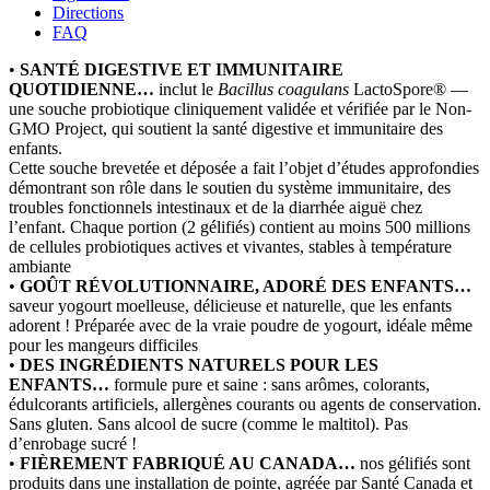
Directions
FAQ
•
SANTÉ DIGESTIVE ET IMMUNITAIRE
QUOTIDIENNE…
inclut le
Bacillus coagulans
LactoSpore® —
une souche probiotique cliniquement validée et vérifiée par le Non-
GMO Project, qui soutient la santé digestive et immunitaire des
enfants.
Cette souche brevetée et déposée a fait l’objet d’études approfondies
démontrant son rôle dans le soutien du système immunitaire, des
troubles fonctionnels intestinaux et de la diarrhée aiguë chez
l’enfant. Chaque portion (2 gélifiés) contient au moins 500 millions
de cellules probiotiques actives et vivantes, stables à température
ambiante
•
GOÛT RÉVOLUTIONNAIRE, ADORÉ DES ENFANTS…
saveur yogourt moelleuse, délicieuse et naturelle, que les enfants
adorent ! Préparée avec de la vraie poudre de yogourt, idéale même
pour les mangeurs difficiles
•
DES INGRÉDIENTS NATURELS POUR LES
ENFANTS…
formule pure et saine : sans arômes, colorants,
édulcorants artificiels, allergènes courants ou agents de conservation.
Sans gluten. Sans alcool de sucre (comme le maltitol). Pas
d’enrobage sucré !
•
FIÈREMENT FABRIQUÉ AU CANADA…
nos gélifiés sont
produits dans une installation de pointe, agréée par Santé Canada et