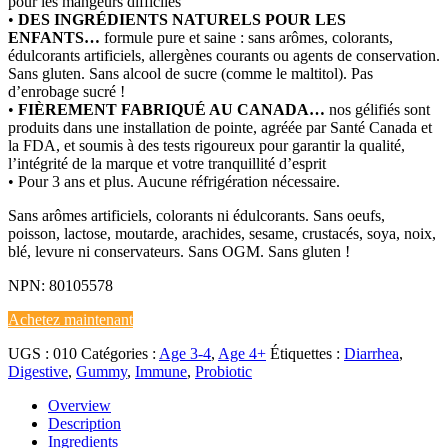
pour les mangeurs difficiles
•
DES INGRÉDIENTS NATURELS POUR LES
ENFANTS…
formule pure et saine : sans arômes, colorants,
édulcorants artificiels, allergènes courants ou agents de conservation.
Sans gluten. Sans alcool de sucre (comme le maltitol). Pas
d’enrobage sucré !
•
FIÈREMENT FABRIQUÉ AU CANADA…
nos gélifiés sont
produits dans une installation de pointe, agréée par Santé Canada et
la FDA, et soumis à des tests rigoureux pour garantir la qualité,
l’intégrité de la marque et votre tranquillité d’esprit
• Pour 3 ans et plus. Aucune réfrigération nécessaire.
Sans arômes artificiels, colorants ni édulcorants. Sans oeufs,
poisson, lactose, moutarde, arachides, sesame, crustacés, soya, noix,
blé, levure ni conservateurs. Sans OGM. Sans gluten !
NPN: 80105578
Achetez maintenant
UGS :
010
Catégories :
Age 3-4
,
Age 4+
Étiquettes :
Diarrhea
,
Digestive
,
Gummy
,
Immune
,
Probiotic
Overview
Description
Ingredients