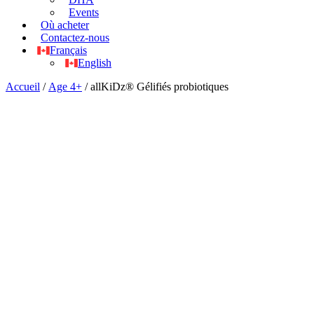
Events
Où acheter
Contactez-nous
Français
English
Accueil
/
Age 4+
/ allKiDz® Gélifiés probiotiques