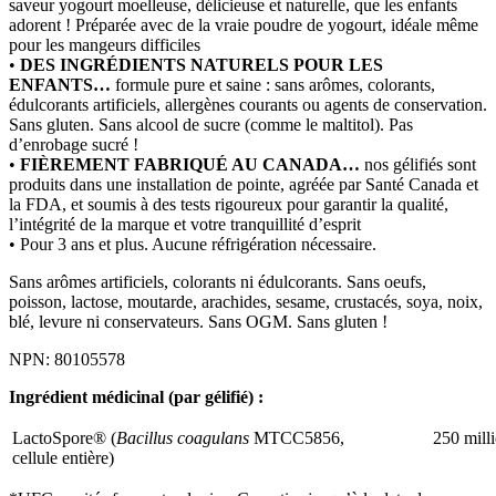
saveur yogourt moelleuse, délicieuse et naturelle, que les enfants
adorent ! Préparée avec de la vraie poudre de yogourt, idéale même
pour les mangeurs difficiles
•
DES INGRÉDIENTS NATURELS POUR LES
ENFANTS…
formule pure et saine : sans arômes, colorants,
édulcorants artificiels, allergènes courants ou agents de conservation.
Sans gluten. Sans alcool de sucre (comme le maltitol). Pas
d’enrobage sucré !
•
FIÈREMENT FABRIQUÉ AU CANADA…
nos gélifiés sont
produits dans une installation de pointe, agréée par Santé Canada et
la FDA, et soumis à des tests rigoureux pour garantir la qualité,
l’intégrité de la marque et votre tranquillité d’esprit
• Pour 3 ans et plus. Aucune réfrigération nécessaire.
Sans arômes artificiels, colorants ni édulcorants. Sans oeufs,
poisson, lactose, moutarde, arachides, sesame, crustacés, soya, noix,
blé, levure ni conservateurs. Sans OGM. Sans gluten !
NPN: 80105578
Ingrédient médicinal (par gélifié) :
LactoSpore® (
Bacillus coagulans
MTCC5856,
250 mill
cellule entière)