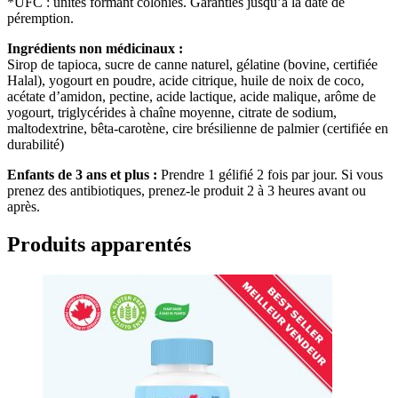
*UFC : unités formant colonies. Garanties jusqu’à la date de
péremption.
Ingrédients non médicinaux :
Sirop de tapioca, sucre de canne naturel, gélatine (bovine, certifiée
Halal), yogourt en poudre, acide citrique, huile de noix de coco,
acétate d’amidon, pectine, acide lactique, acide malique, arôme de
yogourt, triglycérides à chaîne moyenne, citrate de sodium,
maltodextrine, bêta-carotène, cire brésilienne de palmier (certifiée en
durabilité)
Enfants de 3 ans et plus :
Prendre 1 gélifié 2 fois par jour. Si vous
prenez des antibiotiques, prenez-le produit 2 à 3 heures avant ou
après.
Produits apparentés