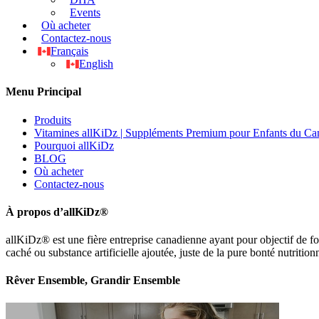
Events
Où acheter
Contactez-nous
Français
English
Menu Principal
Produits
Vitamines allKiDz | Suppléments Premium pour Enfants du Ca
Pourquoi allKiDz
BLOG
Où acheter
Contactez-nous
À propos d’allKiDz®
allKiDz® est une fière entreprise canadienne ayant pour objectif de fou
caché ou substance artificielle ajoutée, juste de la pure bonté nutritionn
Rêver Ensemble, Grandir Ensemble