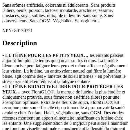
Sans arômes artificiels, colorants ni édulcorants. Sans produits
laitiers, oeufs, poisson, lactose, moutarde, arachides, sesame,
crustacés, soya, sulfites, noix, blé ni levure. Sans sucre. Sans
conservateurs. Sans OGM. Végétalien. Sans gluten !
NPN: 80139721
Description
• LUTÉINE POUR LES PETITS YEUX…
les enfants passent
aujourd’hui plus de temps que jamais sur les écrans. La lumière
bleue nocive peut fatiguer leurs yeux et même affecter négativement
leur vision. La lutéine, un antioxydant naturel qui filtre la lumière
bleue, agit comme des « lunettes de soleil internes » en prévenant le
stress oxydatif et en réduisant la fatigue oculaire
• LUTÉINE BIOACTIVE LIBRE POUR PROTÉGER LES
YEUX…
avec FloraGLO®, la marque de lutéine la plus étudiée et
cliniquement prouvée, sous forme non estérifiée (libre) pour une
absorption optimale. Extraite de fleurs de souci, FloraGLO® est
reconnue pour son efficacité et son innocuité à promouvoir la santé
oculaire chez l’enfant. Halal, végétalienne, sans OGM. Des études
récentes montrent un apport alimentaire insuffisant en lutéine chez
les enfants. Une supplémentation de 5 mg/jour peut aider à maintenir
une fonction visuelle optimale en augmentant la densité du pigment