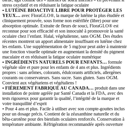
stress oxydatif et en réduisant la fatigue oculaire
• LUTÉINE BIOACTIVE LIBRE POUR PROTÉGER LES
YEUX…
avec FloraGLO®, la marque de lutéine la plus étudiée et
cliniquement prouvée, sous forme non estérifiée (libre) pour une
absorption optimale. Extraite de fleurs de souci, FloraGLO® est
reconnue pour son efficacité et son innocuité à promouvoir la santé
oculaire chez l’enfant. Halal, végétalienne, sans OGM. Des études
récentes montrent un apport alimentaire insuffisant en lutéine chez
les enfants. Une supplémentation de 5 mg/jour peut aider à maintenir
une fonction visuelle optimale en augmentant la densité du pigment
maculaire et en réduisant la fatigue oculaire numérique
• INGRÉDIENTS NATURELS POUR ENFANTS…
formule
végétale sûre et pure pour les enfants de 4 ans et plus. Ingrédients
propres : sans arômes, colorants, édulcorants artificiels, allergènes
courants ou conservateurs. Sans sucre. Sans gluten. Sans OGM.
Convient aux végétariens et végétaliens !
• FIÈREMENT FABRIQUÉ AU CANADA…
produit dans une
installation de pointe agréée par Santé Canada et la FDA, avec des
tests rigoureux pour garantir la qualité, l’intégrité de la marque et
votre tranquillité d’esprit
• Pour 4 ans et plus. Facile à utiliser avec son compte-gouttes inclus
pour un dosage précis. Contient de la zéaxanthine naturelle et du
bêta-carotène pour des bienfaits oculaires renforcés. Conservation à
température ambiante. Réfrigération recommandée après ouverture