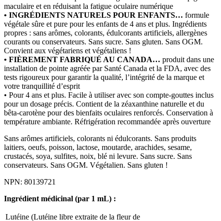
maculaire et en réduisant la fatigue oculaire numérique
• INGRÉDIENTS NATURELS POUR ENFANTS…
formule
végétale sûre et pure pour les enfants de 4 ans et plus. Ingrédients
propres : sans arômes, colorants, édulcorants artificiels, allergènes
courants ou conservateurs. Sans sucre. Sans gluten. Sans OGM.
Convient aux végétariens et végétaliens !
• FIÈREMENT FABRIQUÉ AU CANADA…
produit dans une
installation de pointe agréée par Santé Canada et la FDA, avec des
tests rigoureux pour garantir la qualité, l’intégrité de la marque et
votre tranquillité d’esprit
• Pour 4 ans et plus. Facile à utiliser avec son compte-gouttes inclus
pour un dosage précis. Contient de la zéaxanthine naturelle et du
bêta-carotène pour des bienfaits oculaires renforcés. Conservation à
température ambiante. Réfrigération recommandée après ouverture
Sans arômes artificiels, colorants ni édulcorants. Sans produits
laitiers, oeufs, poisson, lactose, moutarde, arachides, sesame,
crustacés, soya, sulfites, noix, blé ni levure. Sans sucre. Sans
conservateurs. Sans OGM. Végétalien. Sans gluten !
NPN: 80139721
Ingrédient médicinal (par 1 mL) :
Lutéine (Lutéine libre extraite de la fleur de