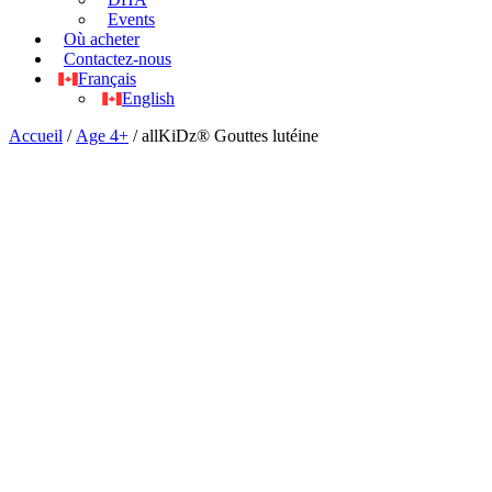
Events
Où acheter
Contactez-nous
Français
English
Accueil
/
Age 4+
/ allKiDz® Gouttes lutéine