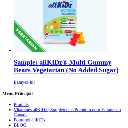
Sample: allKiDz® Multi Gummy
Bears Vegetarian (No Added Sugar)
Essayez-le !
Menu Principal
Produits
Vitamines allKiDz | Suppléments Premium pour Enfants du
Canada
Pourquoi allKiDz
BLOG