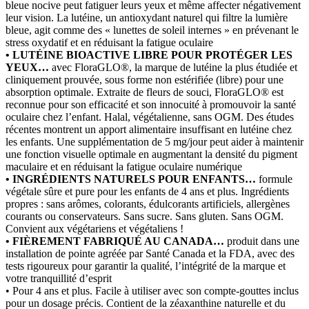
bleue nocive peut fatiguer leurs yeux et même affecter négativement
leur vision. La lutéine, un antioxydant naturel qui filtre la lumière
bleue, agit comme des « lunettes de soleil internes » en prévenant le
stress oxydatif et en réduisant la fatigue oculaire
• LUTÉINE BIOACTIVE LIBRE POUR PROTÉGER LES
YEUX…
avec FloraGLO®, la marque de lutéine la plus étudiée et
cliniquement prouvée, sous forme non estérifiée (libre) pour une
absorption optimale. Extraite de fleurs de souci, FloraGLO® est
reconnue pour son efficacité et son innocuité à promouvoir la santé
oculaire chez l’enfant. Halal, végétalienne, sans OGM. Des études
récentes montrent un apport alimentaire insuffisant en lutéine chez
les enfants. Une supplémentation de 5 mg/jour peut aider à maintenir
une fonction visuelle optimale en augmentant la densité du pigment
maculaire et en réduisant la fatigue oculaire numérique
• INGRÉDIENTS NATURELS POUR ENFANTS…
formule
végétale sûre et pure pour les enfants de 4 ans et plus. Ingrédients
propres : sans arômes, colorants, édulcorants artificiels, allergènes
courants ou conservateurs. Sans sucre. Sans gluten. Sans OGM.
Convient aux végétariens et végétaliens !
• FIÈREMENT FABRIQUÉ AU CANADA…
produit dans une
installation de pointe agréée par Santé Canada et la FDA, avec des
tests rigoureux pour garantir la qualité, l’intégrité de la marque et
votre tranquillité d’esprit
• Pour 4 ans et plus. Facile à utiliser avec son compte-gouttes inclus
pour un dosage précis. Contient de la zéaxanthine naturelle et du