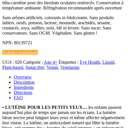
bêta-carotène pour des bienfaits oculaires renforcés. Conservation à
température ambiante. Réfrigération recommandée après ouverture
Sans arômes artificiels, colorants ni édulcorants. Sans produits
laitiers, oeufs, poisson, lactose, moutarde, arachides, sesame,
crustacés, soya, sulfites, noix, blé ni levure. Sans sucre. Sans
conservateurs. Sans OGM. Végétalien. Sans gluten !
NPN: 80139721
Achetez maintenant
UGS :
020
Catégorie :
Age 4+
Étiquettes :
Eye Health
,
Liquid
,
Plant-based
,
Sugar-free
,
Vegan
,
Vegetarian
Overview
Description
Ingredients
Directions
FAQ
• LUTÉINE POUR LES PETITS YEUX…
les enfants passent
aujourd’hui plus de temps que jamais sur les écrans. La lumière
bleue nocive peut fatiguer leurs yeux et même affecter négativement
leur vision. La lutéine, un antioxydant naturel qui filtre la lumière
bleue, agit comme des « lunettes de soleil internes » en prévenant le