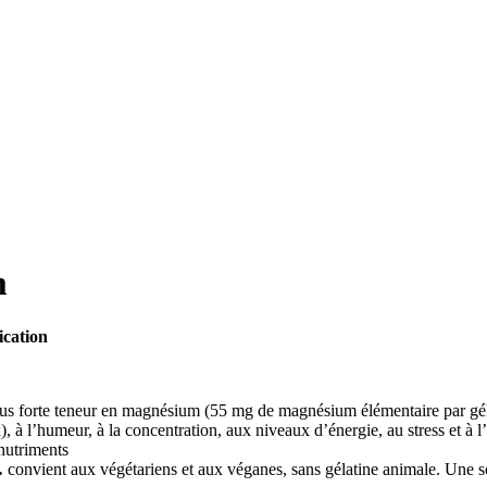
m
ication
lus forte teneur en magnésium (55 mg de magnésium élémentaire par gé
 l’humeur, à la concentration, aux niveaux d’énergie, au stress et à l’an
 nutriments
…
convient aux végétariens et aux véganes, sans gélatine animale. Une s