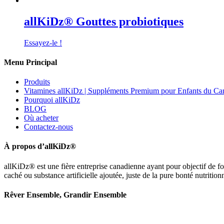
allKiDz® Gouttes probiotiques
Essayez-le !
Menu Principal
Produits
Vitamines allKiDz | Suppléments Premium pour Enfants du Ca
Pourquoi allKiDz
BLOG
Où acheter
Contactez-nous
À propos d’allKiDz®
allKiDz® est une fière entreprise canadienne ayant pour objectif de fou
caché ou substance artificielle ajoutée, juste de la pure bonté nutritionn
Rêver Ensemble, Grandir Ensemble