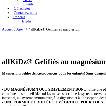
Events
Où acheter
Contactez-nous
Français
English
Accueil
/
Age 4+
/ allKiDz® Gélifiés au magnésium
allKiDz® Gélifiés au magnésiu
Magnésium gélifié délicieux conçus pour les enfants! Sans dragéif
•
DU MAGNÉSIUM TOUT SIMPLEMENT BON…
offre une p
contribue au sommeil (détend les muscles et calme le système nerveux), à
intestinal, au système immunitaire, à la digestion et à l’absorption des
•
UNE FORMULE FRUITÉE ET VÉGÉTALE POUR TOUS