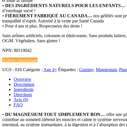
et toute la famille
•
DES INGRÉDIENTS NATURELS POUR LES ENFANTS…
d’enrobage sucré !
•
FIÈREMENT FABRIQUÉ AU CANADA…
nos gélifiés sont pr
tranquillité d’esprit. Autorisé à la vente par Santé Canada
• Pour 4 ans et plus. Respectueux des dents !
Sans arômes artificiels, colorants ni édulcorants. Sans produits laitier
OGM. Végétalien. Sans gluten !
NPN: 80119042
Achetez maintenant
UGS :
016
Catégorie :
Age 4+
Étiquettes :
Gummy
,
Magnesium
,
Plan
Overview
Description
Ingredients
Directions
Avis (0)
FAQ
•
DU MAGNÉSIUM TOUT SIMPLEMENT BON…
offre une p
contribue au sommeil (détend les muscles et calme le système nerveux), à
intestinal, au système immunitaire, à la digestion et à l’absorption des