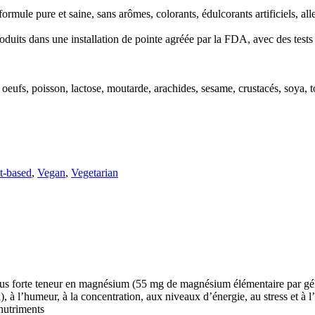
formule pure et saine, sans arômes, colorants, édulcorants artificiels, a
oduits dans une installation de pointe agréée par la FDA, avec des tests r
s, oeufs, poisson, lactose, moutarde, arachides, sesame, crustacés, soya, 
t-based
,
Vegan
,
Vegetarian
lus forte teneur en magnésium (55 mg de magnésium élémentaire par gé
 l’humeur, à la concentration, aux niveaux d’énergie, au stress et à l’an
 nutriments