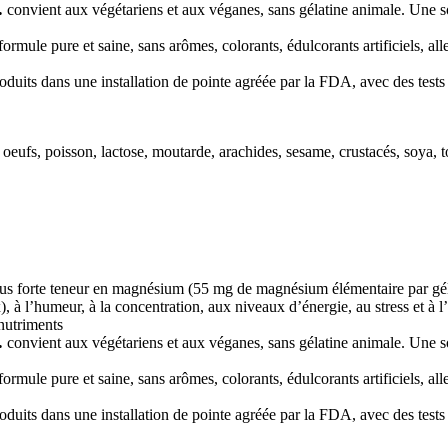
…
convient aux végétariens et aux véganes, sans gélatine animale. Une s
formule pure et saine, sans arômes, colorants, édulcorants artificiels, a
oduits dans une installation de pointe agréée par la FDA, avec des tests r
s, oeufs, poisson, lactose, moutarde, arachides, sesame, crustacés, soya, 
lus forte teneur en magnésium (55 mg de magnésium élémentaire par gé
 l’humeur, à la concentration, aux niveaux d’énergie, au stress et à l’an
 nutriments
…
convient aux végétariens et aux véganes, sans gélatine animale. Une s
formule pure et saine, sans arômes, colorants, édulcorants artificiels, a
oduits dans une installation de pointe agréée par la FDA, avec des tests r