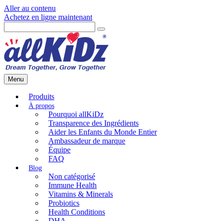
Aller au contenu
Achetez en ligne maintenant
Menu
Produits
Pourquoi allKiDz
Transparence des Ingrédients
Aider les Enfants du Monde Entier
Ambassadeur de marque
Équipe
FAQ
Non catégorisé
Immune Health
Vitamins & Minerals
Probiotics
Health Conditions
DHA