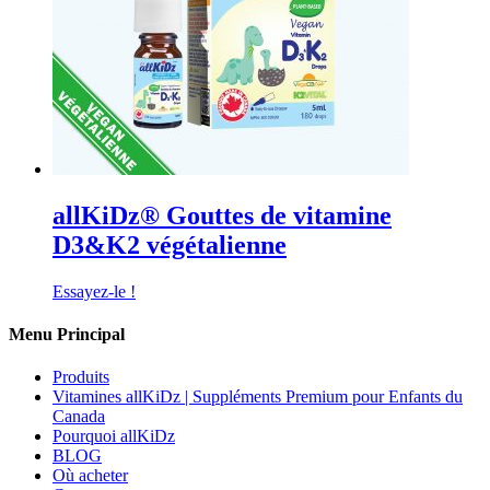
allKiDz® Gouttes de vitamine
D3&K2 végétalienne
Essayez-le !
Menu Principal
Produits
Vitamines allKiDz | Suppléments Premium pour Enfants du
Canada
Pourquoi allKiDz
BLOG
Où acheter